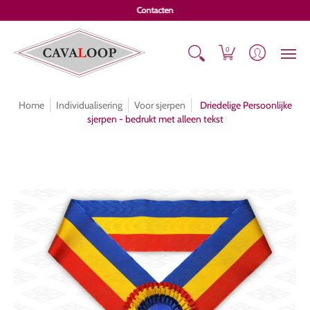
Online catalogus
Erelinten
Koopjes
Sjerpen
Individ
Contacten
0
Home
Individualisering
Voor sjerpen
Driedelige Persoonlijke
sjerpen - bedrukt met alleen tekst