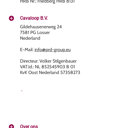
HRB Nr.: Friedberg HRB 8131
Cavaloop B.V.
Gildehausenerweg 24
7581 PG Losser
Nederland
E-Mail:
info@prd-group.eu
Directeur: Volker Stilgenbauer
VAT.Id.: NL 852545903 B 01
KvK Oost Nederland 57358273
.
Over ons