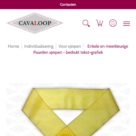
Online catalogus
Erelinten
Koopjes
Sjerpen
Individ
Contacten
0
Home
Individualisering
Voor sjerpen
Enkele en meerkleurige
Paarden sjerpen - bedrukt tekst+grafiek