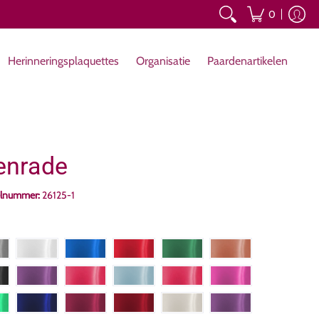
isatie
Paardenartikelen
0
Herinneringsplaquettes
Organisatie
Paardenartikelen
enrade
elnummer:
26125-1