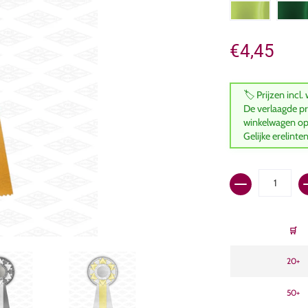
€4,45
🏷️ Prijzen incl.
De verlaagde p
winkelwagen op
Gelijke erelint
Hoeveelheid
🛒
20+
50+