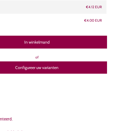
€4.12 EUR
€4.00 EUR
In winkelmand
of
Configureer uw varianten
onteerd.