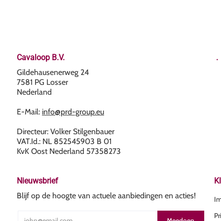
Cavaloop B.V.
.
Gildehausenerweg 24
7581 PG Losser
Nederland
E-Mail:
info@prd-group.eu
Directeur: Volker Stilgenbauer
VAT.Id.: NL 852545903 B 01
KvK Oost Nederland 57358273
Nieuwsbrief
K
Blijf op de hoogte van actuele aanbiedingen en acties!
I
Pr
Email
Meedoen