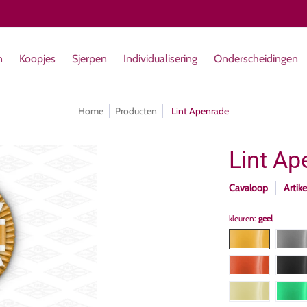
ualisering
Onderscheidingen
Herinneringsplaquettes
Organ
n
Koopjes
Sjerpen
Individualisering
Onderscheidingen
Home
Producten
Lint Apenrade
Lint Ap
Cavaloop
Artik
kleuren:
geel