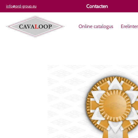
Online catalogus
Erelinten
Koopjes
Sjerpen
Individ
Contacten
info@prd-group.eu
Online catalogus
Erelinte